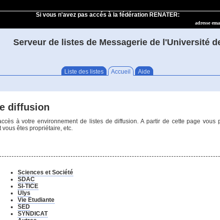
Si vous n'avez pas accés à la fédération RENATER:
adresse emai
Serveur de listes de Messagerie de l'Université 
Liste des listes
Accueil
Aide
e diffusion
cès à votre environnement de listes de diffusion. A partir de cette page vous
 vous êtes propriétaire, etc.
Sciences et Société
SDAC
SI-TICE
Ulys
Vie Etudiante
SED
SYNDICAT