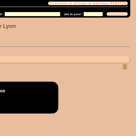
l :
mot de passe :
de Lyon
ion