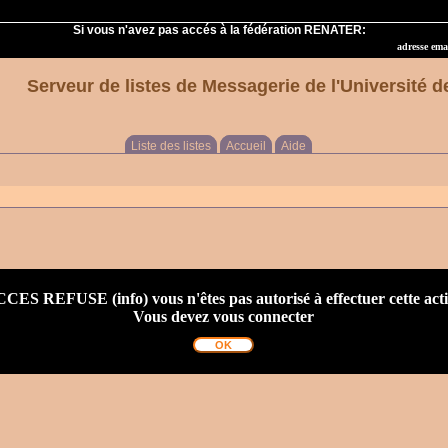
Si vous n'avez pas accés à la fédération RENATER:
adresse emai
Serveur de listes de Messagerie de l'Université 
Liste des listes
Accueil
Aide
CES REFUSE (info) vous n'êtes pas autorisé à effectuer cette act
Vous devez vous connecter